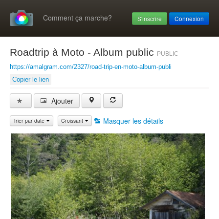
Comment ça marche?
S'inscrire
Connexion
Roadtrip à Moto - Album public
PUBLIC
https://amalgram.com/2327/road-trip-en-moto-album-publi
Copier le lien
Ajouter
Masquer les détails
Trier par date
Croissant