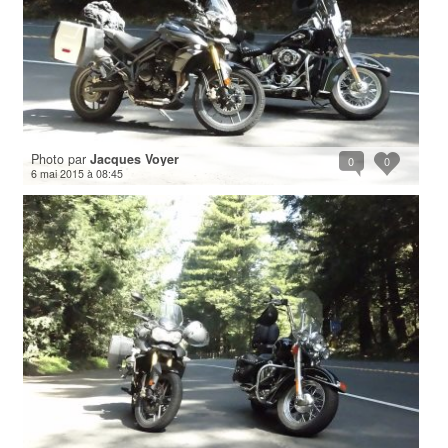
Photo par
Jacques Voyer
0
0
6 mai 2015 à 08:45