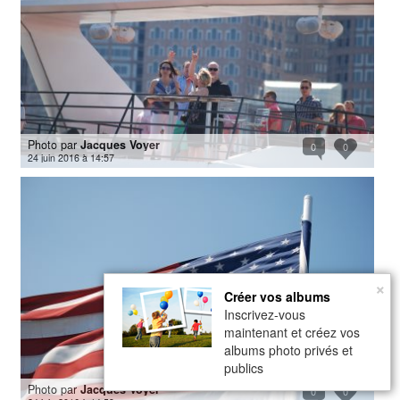
Photo par
Jacques Voyer
0
0
24 juin 2016 à 14:57
×
Créer vos albums
Inscrivez-vous
maintenant et créez vos
albums photo privés et
publics
Photo par
Jacques Voyer
0
0