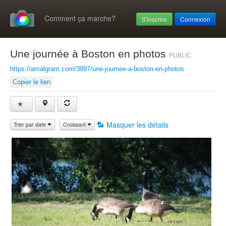
Comment ça marche?
S'inscrire
Connexion
Une journée à Boston en photos
PUBLIC
https://amalgram.com/3997/une-journee-a-boston-en-photos
Copier le lien
Masquer les détails
Trier par date
Croissant