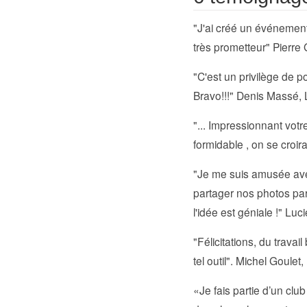
"J'ai créé un événement 
très prometteur" Pierre
"C'est un privilège de p
Bravo!!!" Denis Massé,
"... Impressionnant vot
formidable , on se croir
"Je me suis amusée avec t
partager nos photos par
l'idée est géniale !" L
"Félicitations, du travail
tel outil". Michel Goulet
«Je fais partie d’un clu