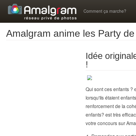
Comment ça marche?
Amalgram anime les Party de 
Idée origina
!
Qui sont ces enfants ? 
lorsqu'ils étaient enfan
renforcement de la cohé
enfants? est très effica
votre concours sur Ama
Demandez aux particip