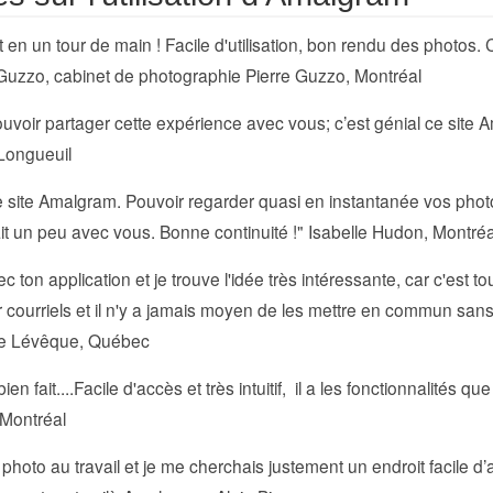
en un tour de main ! Facile d'utilisation, bon rendu des photos.
 Guzzo, cabinet de photographie Pierre Guzzo, Montréal
ouvoir partager cette expérience avec vous; c’est génial ce site 
 Longueuil
re site Amalgram. Pouvoir regarder quasi en instantanée vos phot
ait un peu avec vous. Bonne continuité !" Isabelle Hudon, Montréa
on application et je trouve l'idée très intéressante, car c'est touj
 courriels et il n'y a jamais moyen de les mettre en commun sans 
ucie Lévêque, Québec
 bien fait....Facile d'accès et très intuitif, il a les fonctionnalités 
, Montréal
b photo au travail et je me cherchais justement un endroit facile 