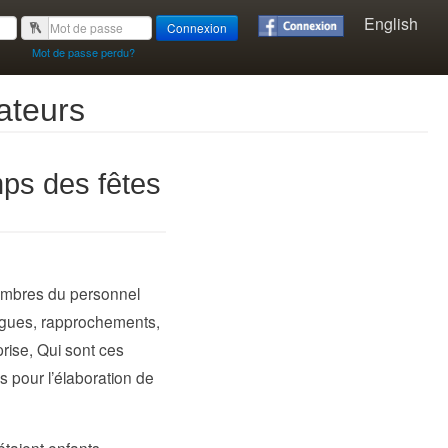
English
Connexion
Mot de passe perdu?
ateurs
mps des fêtes
membres du personnel
blagues, rapprochements,
rise, Qui sont ces
s pour l’élaboration de
taient enfants.