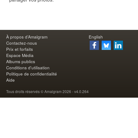
À propos d’Amalgram
English
Contactez-nous
Prix et forfaits
Espace Média
Albums publics
Conditions d'utilisation
Politique de confidentialité
Aide
Tous droits réservés © Amalgram 2026 - v
4.0.264