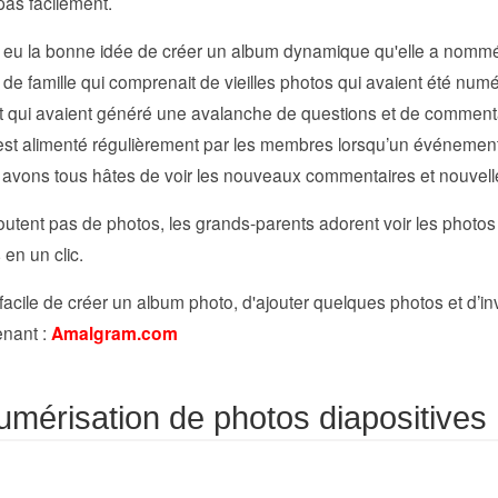
 pas facilement.
eu la bonne idée de créer un album dynamique qu'elle a nommé
 de famille qui comprenait de vieilles photos qui avaient été num
t qui avaient généré une avalanche de questions et de commentai
t alimenté régulièrement par les membres lorsqu’un événement s
s avons tous hâtes de voir les nouveaux commentaires et nouvell
joutent pas de photos, les grands-parents adorent voir les photos
 en un clic.
facile de créer un album photo, d'ajouter quelques photos et d’invi
enant :
Amalgram.com
umérisation de photos diapositives